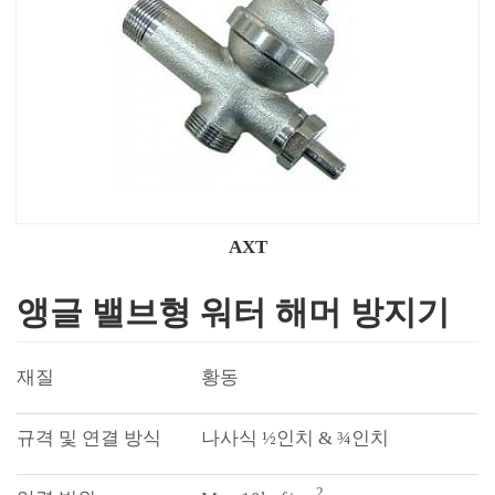
AXT
앵글 밸브형 워터 해머 방지기
황동
나사식 ½인치 & ¾인치
2